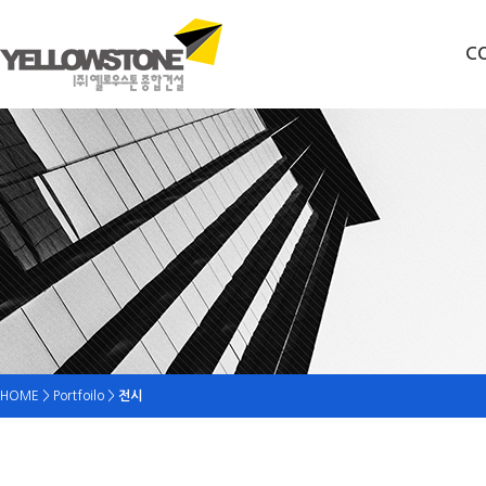
C
HOME > Portfoilo >
전시