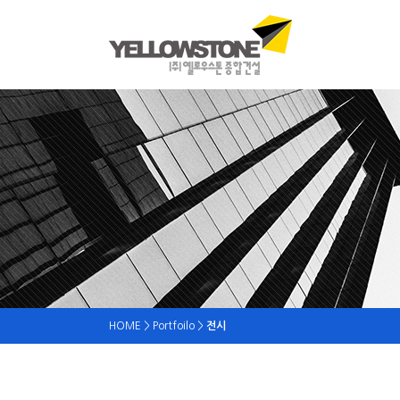
HOME > Portfoilo >
전시